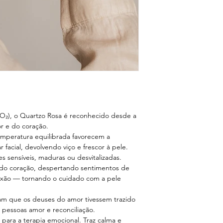
Redução do incha
após esse período, s
ajudar a drenar o 
inchaço no rosto,
bochechas e mand
Estímulo da prod
estimular a produ
para manter a elas
Alívio de tensões
muscular no rosto
os músculos faciai
Melhora na absor
SiO₂), o Quartzo Rosa é reconhecido desde a
Melhora a absorçã
r e do coração.
permitindo que e
emperatura equilibrada favorecem a
na pele e sejam m
 facial, devolvendo viço e frescor à pele.
s sensíveis, maduras ou desvitalizadas.
 do coração, despertando sentimentos de
ixão — tornando o cuidado com a pele
am que os deuses do amor tivessem trazido
às pessoas amor e reconciliação.
para a terapia emocional. Traz calma e