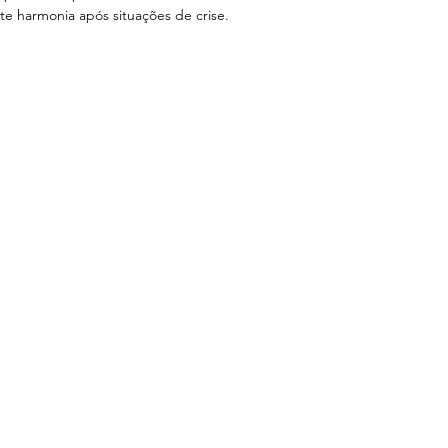
te harmonia após situações de crise.
HA
Menu
Follow Us
Home
Facebook
Sobre
Instagram
Youtube
Terapias
Produtos
Cursos
Blog