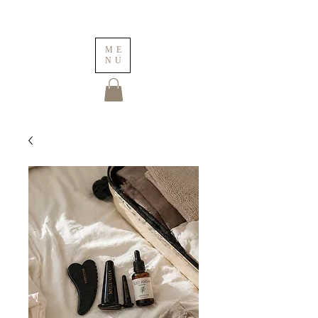
ME
NU