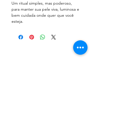
Um ritual simples, mas poderoso,
para manter sua pele viva, luminosa e
bem cuidada onde quer que você
esteja.
MYGUASHA
Menu
Follow Us
Contatos
Facebook
Mail:
Instagram
contatomyguasha@gmail.com
Youtube
Tel:
+351 918 066 688