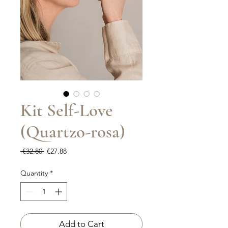
Kit Self-Love
(Quartzo-rosa)
Regular
Sale
 €32.80 
€27.88
Price
Price
Quantity
*
Add to Cart