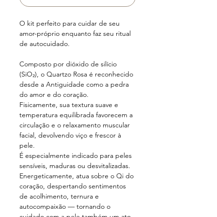
O kit perfeito para cuidar de seu
amor-próprio enquanto faz seu ritual
de autocuidado.
Composto por dióxido de silício
(SiO₂), o Quartzo Rosa é reconhecido
desde a Antiguidade como a pedra
do amor e do coração.
Fisicamente, sua textura suave e
temperatura equilibrada favorecem a
circulação e o relaxamento muscular
facial, devolvendo viço e frescor à
pele.
É especialmente indicado para peles
sensíveis, maduras ou desvitalizadas.
Energeticamente, atua sobre o Qi do
coração, despertando sentimentos
de acolhimento, ternura e
autocompaixão — tornando o
cuidado com a pele também um ato