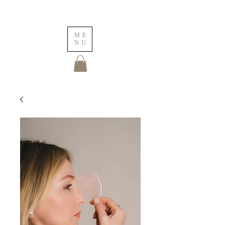
ME
NU