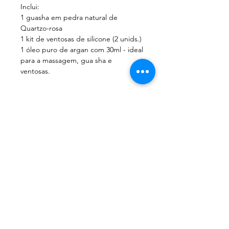
Inclui:
1 guasha em pedra natural de
Quartzo-rosa
1 kit de ventosas de silicone (2 unids.)
1 óleo puro de argan com 30ml - ideal
para a massagem, gua sha e
ventosas.
Aviso
As ferramentas MyGuasha são feitas à
mão a partir de pedras naturais
autênticas que podem apresentar
inconsistências ou pequenas falhas.
Pode haver variação de cor, padrão,
MYGUASHA
veios, brilho, textura, tamanho e
forma. Estes são sinais de que nossos
produtos não são tratados
quimicamente. Eles não são defeitos
e não afetarão a função, o uso ou a
Menu