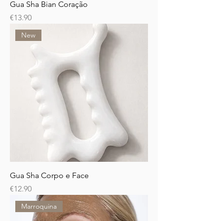
Gua Sha Bian Coração
Price
€13.90
New
Gua Sha Corpo e Face
Price
€12.90
Marroquina