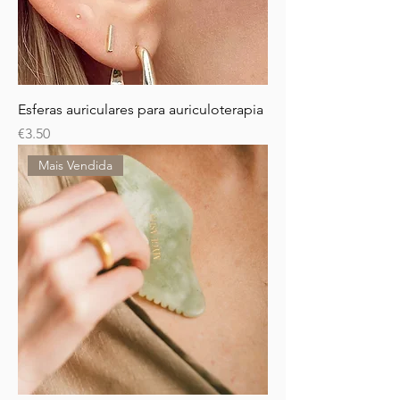
Esferas auriculares para auriculoterapia
Price
€3.50
Mais Vendida