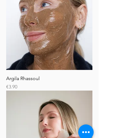
Argila Rhassoul
Price
€3.90