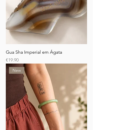
Gua Sha Imperial em Ágata
Price
€19.90
New