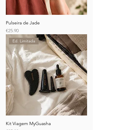
Pulseira de Jade
Price
€25.90
Ed. Limitada
Kit Viagem MyGuasha