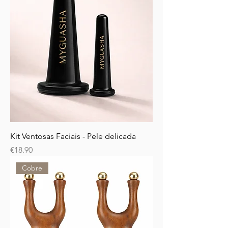
Kit Ventosas Faciais - Pele delicada
Price
€18.90
Cobre