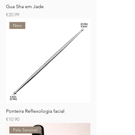
Gua Sha em Jade
Price
€20.99
New
Ponteira Reflexologia facial
Price
€10.90
Pele Sensível