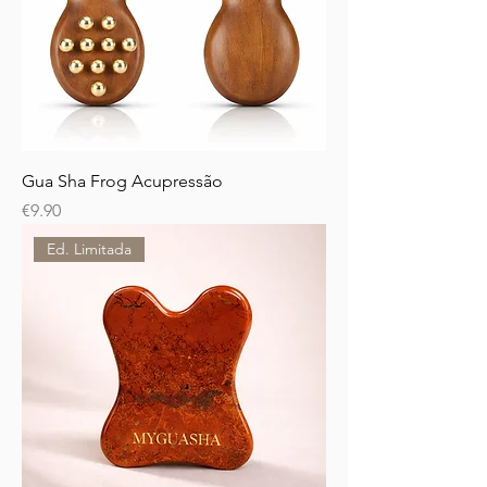
Gua Sha Frog Acupressão
Price
€9.90
Ed. Limitada