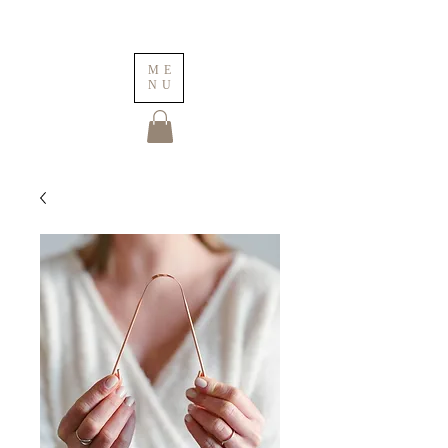
ME
NU