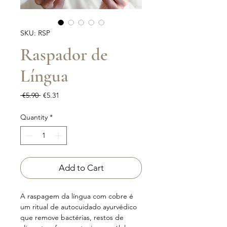
SKU: RSP
Raspador de
Língua
Regular
Sale
 €5.90 
€5.31
Price
Price
Quantity
*
Add to Cart
A raspagem da língua com cobre é
um ritual de autocuidado ayurvédico
que remove bactérias, restos de