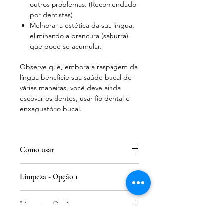
outros problemas. (Recomendado
por dentistas)
Melhorar a estética da sua língua,
eliminando a brancura (saburra)
que pode se acumular.
Observe que, embora a raspagem da
língua beneficie sua saúde bucal de
várias maneiras, você deve ainda
escovar os dentes, usar fio dental e
enxaguatório bucal.
Como usar
Fique na frente do espelho, abra a
Limpeza - Opção 1
boca e coloque a língua para fora.
Aperte as pontas do raspador
Adicione o vinagre e o sal em uma
para que a ponta arredondada
Limpeza - Opção 2
panela e deixe ferver. Você
caiba na sua língua.
precisará de aproximadamente 3
Toque suavemente o raspador em